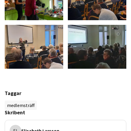
Taggar
medlemsträff
Skribent
EL
Elisabeth
Larsson