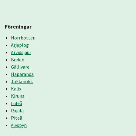
Föreningar
Norrbotten
Arjeplog
Arvidsjaur
Boden
Gällivare
Haparanda
Jokkmokk
Kalix
Kiruna
Luleå
Pajala
Piteå
Älvsbyn