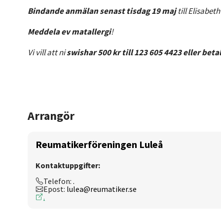
Bindande anmälan senast tisdag 19 maj
till Elisabeth
Meddela ev matallergi
!
Vi vill att ni
swishar 500 kr till 123 605 4423 eller bet
Arrangör
Reumatikerföreningen Luleå
Kontaktuppgifter:
Telefon:
.
Epost:
lulea@reumatiker.se
.