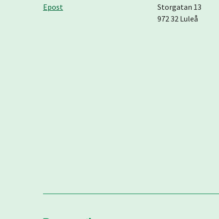
Epost
Storgatan 13
972 32 Luleå