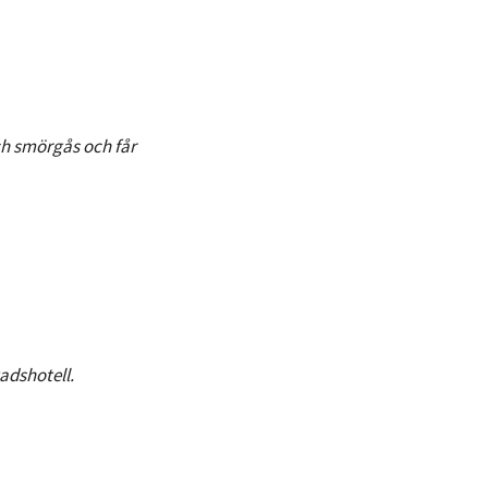
 och smörgås och får
tadshotell.