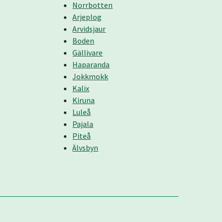
Norrbotten
Arjeplog
Arvidsjaur
Boden
Gällivare
Haparanda
Jokkmokk
Kalix
Kiruna
Luleå
Pajala
Piteå
Älvsbyn