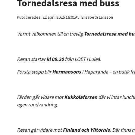
Tornedalsresa med buss
Publicerades:
22 april 2026 16:01
Av:
Elisabeth
Larsson
Varmt välkommen till en trevlig
Tornedalsresa med b
Resan startar
kl 08.30
från LOET I Luleå.
Första stopp blir
Hermansons
i Haparanda – en butik f
Färden går vidare mot
Kukkolaforsen
där vi intar lunch
egen rundvandring.
Resan går vidare mot
Finland och Ylitornio
. Där finns